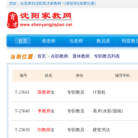
您好，欢迎来到沈阳育才家教网！
[请登录]
[免费注册]
首页
请老师
当老师
教员库
明星教
首页
>
在职教师、退休教师、专职教员列表
编号
姓名
身份
辅导学科
T-23641
陈教师
女
专职教员
计算机
T-23640
李教师
女
专职教员
美术(水彩/国画)
T-23639
刘教师
女
专职教员
硬笔书法