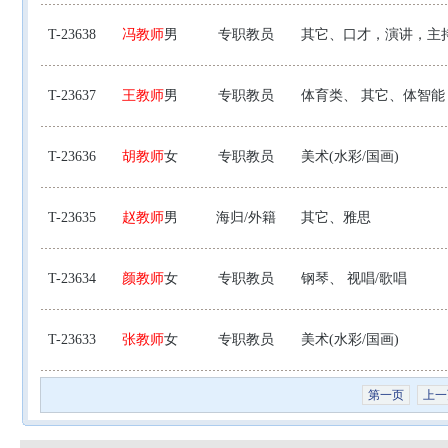
T-23638
冯教师
男
专职教员
其它、口才，演讲，主
T-23637
王教师
男
专职教员
体育类、 其它、体智能
T-23636
胡教师
女
专职教员
美术(水彩/国画)
T-23635
赵教师
男
海归/外籍
其它、雅思
T-23634
颜教师
女
专职教员
钢琴、 视唱/歌唱
T-23633
张教师
女
专职教员
美术(水彩/国画)
第一页
上一