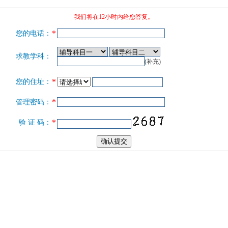
我们将在12小时内给您答复。
*
您的电话：
求教学科：
(补充)
*
您的住址：
*
管理密码：
*
验 证 码：