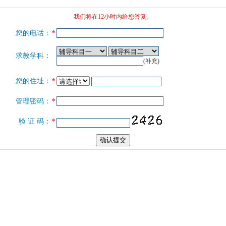
我们将在12小时内给您答复。
*
您的电话：
求教学科：
(补充)
*
您的住址：
*
管理密码：
*
验 证 码：