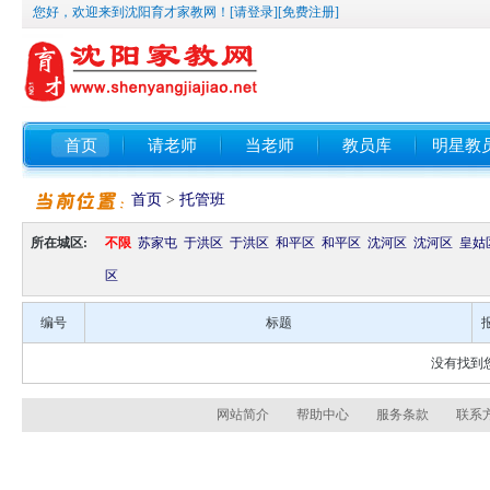
您好，欢迎来到沈阳育才家教网！
[请登录]
[免费注册]
首页
请老师
当老师
教员库
明星教
首页
>
托管班
所在城区:
不限
苏家屯
于洪区
于洪区
和平区
和平区
沈河区
沈河区
皇姑
区
编号
标题
没有找到
网站简介
帮助中心
服务条款
联系